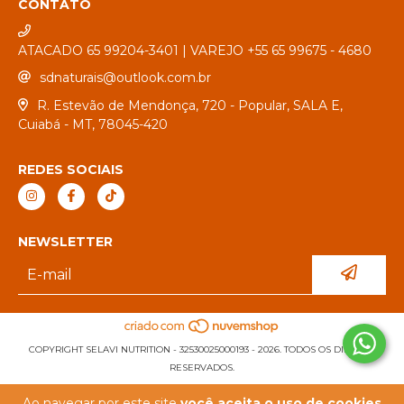
CONTATO
ATACADO 65 99204-3401 | VAREJO +55 65 99675 - 4680
sdnaturais@outlook.com.br
R. Estevão de Mendonça, 720 - Popular, SALA E,
Cuiabá - MT, 78045-420
REDES SOCIAIS
NEWSLETTER
COPYRIGHT SELAVI NUTRITION - 32530025000193 - 2026. TODOS OS DIREITOS
RESERVADOS.
Ao navegar por este site
você aceita o uso de cookies