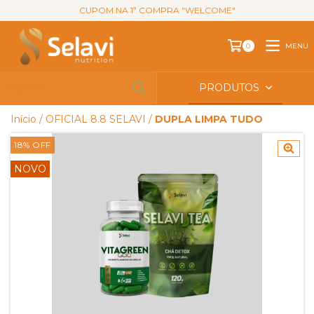
CUPOM NA 1ª COMPRA "WELCOME"
MENU
0
PRODUTOS
Início
/
OFICIAL 8.8 SELAVI
/
DUPLA LIMPA TUDO
18
%
OFF
NOVO