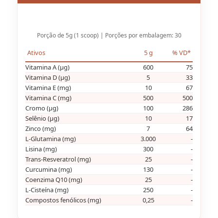
Porção de 5g (1 scoop) | Porções por embalagem: 30
Ativos
5 g
% VD*
Vitamina A (μg)
600
75
Vitamina D (μg)
5
33
Vitamina E (mg)
10
67
Vitamina C (mg)
500
500
Cromo (μg)
100
286
Selênio (μg)
10
17
Zinco (mg)
7
64
L-Glutamina (mg)
3.000
-
Lisina (mg)
300
-
Trans-Resveratrol (mg)
25
-
Curcumina (mg)
130
-
Coenzima Q10 (mg)
25
-
L-Cisteína (mg)
250
-
Compostos fenólicos (mg)
0,25
-