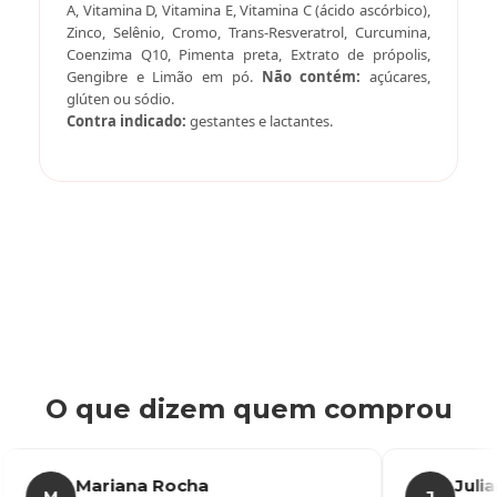
A, Vitamina D, Vitamina E, Vitamina C (ácido ascórbico),
Zinco, Selênio, Cromo, Trans-Resveratrol, Curcumina,
Coenzima Q10, Pimenta preta, Extrato de própolis,
Gengibre e Limão em pó.
Não contém:
açúcares,
glúten ou sódio.
Contra indicado:
gestantes e lactantes.
O que dizem quem comprou
Mariana Rocha
Juliana
M
J