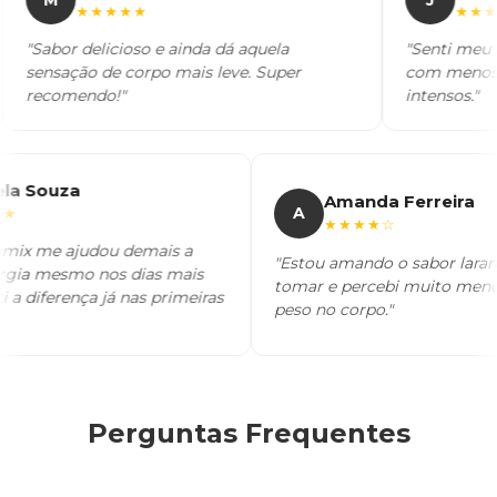
★★★★★
★★★★
"Sabor delicioso e ainda dá aquela
"Senti meu org
sensação de corpo mais leve. Super
com menos infl
recomendo!"
intensos."
riela Souza
Amanda Ferreira
A
★★★
★★★★☆
lutamix me ajudou demais a
"Estou amando o sabor lar
energia mesmo nos dias mais
tomar e percebi muito m
enti a diferença já nas primeiras
peso no corpo."
Perguntas Frequentes