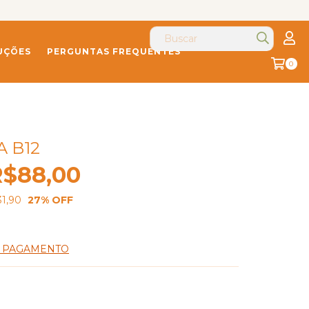
UÇÕES
PERGUNTAS FREQUENTES
0
A B12
R$88,00
1,90
27
% OFF
E PAGAMENTO