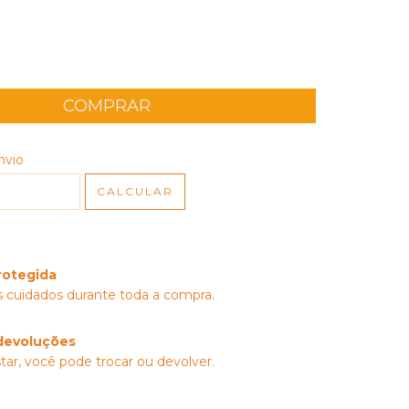
 CEP:
nvio
ALTERAR CEP
CALCULAR
rotegida
 cuidados durante toda a compra.
devoluções
tar, você pode trocar ou devolver.