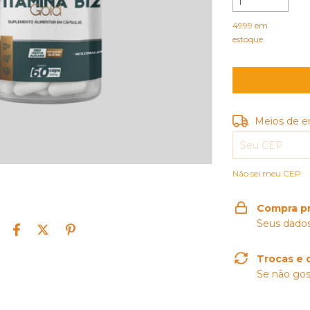
4999
em
estoque
Entregas para o
Meios de e
Não sei meu CEP
Compra p
Seus dados
Trocas e 
Se não gos