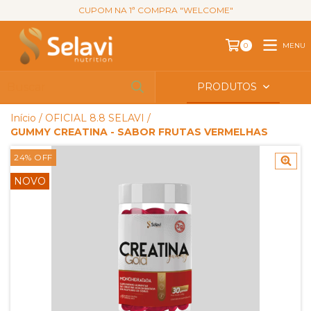
CUPOM NA 1ª COMPRA "WELCOME"
MENU
0
PRODUTOS
Início
/
OFICIAL 8.8 SELAVI
/
GUMMY CREATINA - SABOR FRUTAS VERMELHAS
24
%
OFF
NOVO