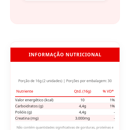
INFORMAÇÃO NUTRICIONAL
Porção de 16g (2 unidades) | Porções por embalagem: 30
Nutriente
Qtd. (16g)
% VD*
Valor energético (kcal)
10
1%
Carboidratos (g)
4,4g
1%
Polióis (g)
4,4g
-
Creatina (mg)
3.000mg
-
Não contém quantidades significativas de gorduras, proteínas e