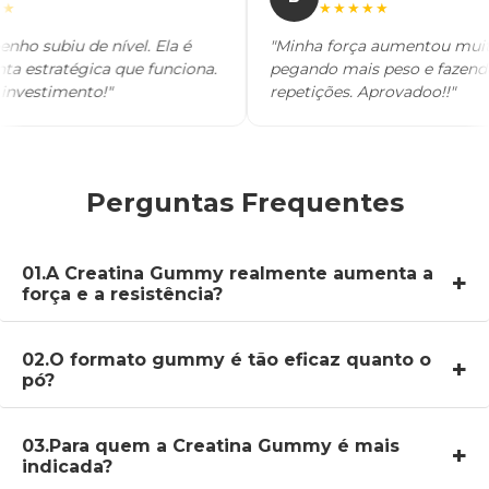
★★★
★★★★★
enho subiu de nível. Ela é
"Minha força aumentou mu
nta estratégica que funciona.
pegando mais peso e faze
 o investimento!"
repetições. Aprovadoo!!"
Perguntas Frequentes
01.
A Creatina Gummy realmente aumenta a
força e a resistência?
Sim. Ao aumentar a disponibilidade de energia rápida
no músculo, ela favorece treinos mais intensos e com
02.
O formato gummy é tão eficaz quanto o
pó?
maior capacidade de repetição (resistência).
Sim. O que importa é a dose de creatina. O formato
gummy apenas torna o consumo simples, agradável e
03.
Para quem a Creatina Gummy é mais
indicada?
fácil de manter todos os dias.