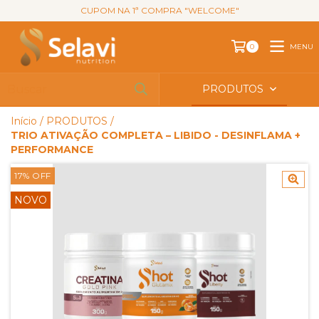
CUPOM NA 1ª COMPRA "WELCOME"
MENU
0
PRODUTOS
Início
/
PRODUTOS
/
TRIO ATIVAÇÃO COMPLETA – LIBIDO - DESINFLAMA +
PERFORMANCE
17
%
OFF
NOVO